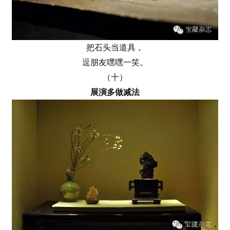
把石头当道具，
逗朋友嘿嘿一笑。
（十）
展演多做减法