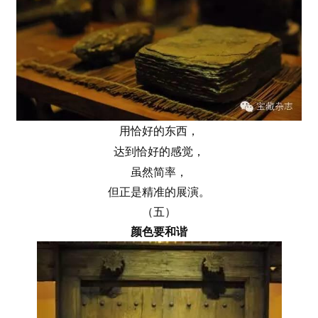
类
发
现
关
登录
注册
于
用恰好的东西，
我
达到恰好的感觉
，
们
虽然简率，
但正是精准的展演。
联
系
（五）
我
颜色要和谐
们