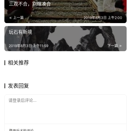
三观不合，别瞎凑合
上一篇
2019年8月3日 上午2:00
玩石有新境
2019年8月3日 上午11:59
下一篇
相关推荐
疏离，石上见高隐
当代藏家，他们是这样定义
2020年4月14日
1.2K
2019年11月28日
1.8K
石上云烟，方得清境
赏石的三重境界
2018年11月18日
2.8K
“好石头”的
2020年2月2日
1.3K
静聆石语
名家说石
【诗赏雅石】天罡
俞莹：传承千年，大理石青史
2019年5月10日
1.9K
2020年7月4日
1.1K
艺术文化
赏石百科
留名；画意成屏，古今藏家一
诗赏雅石
名家说石
发表回复
见倾心
请登录后评论...
登录
后才能评论