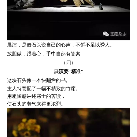
展演，是借石头说自己的心声，不鲜不足以诱人。
放胆做，跟着心，手中自然有答案。
（四）
展演要“精准”
这块石头像一本快翻烂的书。
主人特意配了一幅不精致的竹席。
首
用粗陋感讲述寒士的苦读，
页
使石头的老气来得更浓烈。
文
章
分