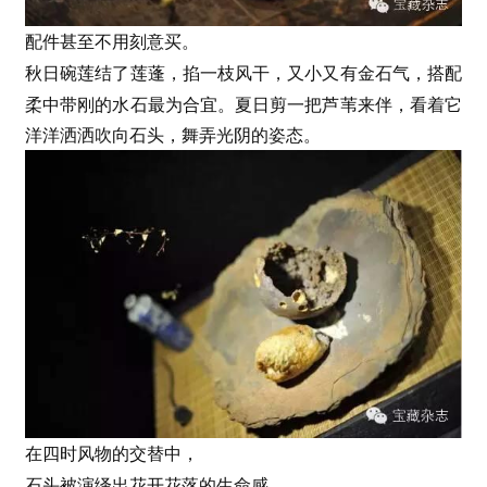
配件甚至不用刻意买。
秋日碗莲结了莲蓬，掐一枝风干，
又小又有金石气，搭配
柔中带刚的水石最为合宜。夏日剪一把芦苇来伴，看着它
洋洋洒洒吹向石头，舞弄光阴的姿态。
在四时风物的交替中，
石头被演绎出花开花落的生命感，