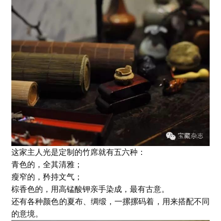
这家主人光是定制的竹席就有五六种：
青色的，全其清雅；
瘦窄的，矜持文气；
棕香色的，用高锰酸钾亲手染成，最有古意。
还有各种颜色的夏布、绸缎，一摞摞码着，用来搭配不同
的意境。