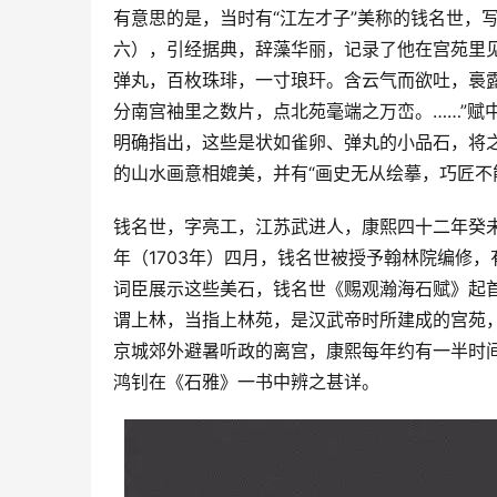
有意思的是，当时有“江左才子”美称的钱名世，
六），引经据典，辞藻华丽，记录了他在宫苑里
弹丸，百枚珠琲，一寸琅玕。含云气而欲吐，裛
分南宫袖里之数片，点北苑毫端之万峦。……”赋
明确指出，这些是状如雀卵、弹丸的小品石，将之
的山水画意相媲美，并有“画史无从绘摹，巧匠不
钱名世，字亮工，江苏武进人，康熙四十二年癸
年（1703年）四月，钱名世被授予翰林院编修
词臣展示这些美石，钱名世《赐观瀚海石赋》起首
谓上林，当指上林苑，是汉武帝时所建成的宫苑
京城郊外避暑听政的离宫，康熙每年约有一半时
鸿钊在《石雅》一书中辨之甚详。