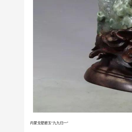
内蒙戈壁碧玉“九九归一”