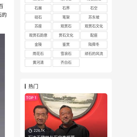
百
石展
石界
石空
石的
砚石
笔架
苏东坡
苏座
观赏石
观赏石文化
观赏石韵意
赏石文化
配座
金陵
鉴赏
陆舜冬
雨花石
雪浪石
顽石的风流
黄河清
齐白石
热门
226.1K