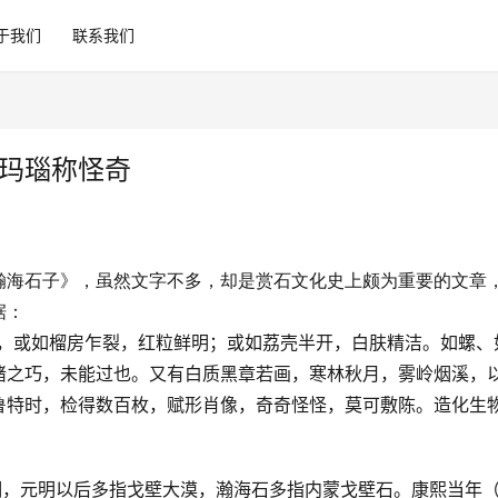
于我们
联系我们
壁玛瑙称怪奇
瀚海石子》，虽然文字不多，却是赏石文化史上颇为重要的文章
据：
或如榴房乍裂，红粒鲜明；或如荔壳半开，白肤精洁。如螺、
楮之巧，未能过也。又有白质黑章若画，寒林秋月，雾岭烟溪，
鲁特时，检得数百枚，赋形肖像，奇奇怪怪，莫可敷陈。造化生
湖，元明以后多指戈壁大漠，瀚海石多指内蒙戈壁石。康熙当年