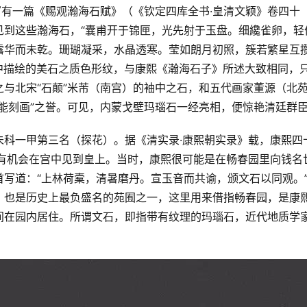
写有一篇《赐观瀚海石赋》（《钦定四库全书·皇清文颖》卷四十
见到这些瀚海石，“囊甫开于锦匣，光先射于玉盘。细纔雀卵，轻
露华而未乾。珊瑚凝采，水晶透寒。莹如朗月初照，簇若繁星互
中描绘的美石之质色形纹，与康熙《瀚海石子》所述大致相同，
与北宋“石颠”米芾（南宫）的袖中之石，和五代画家董源（北
能刻画”之誉。可见，内蒙戈壁玛瑙石一经亮相，便惊艳清廷群
未科一甲第三名（探花）。据《清实录·康熙朝实录》载，康熙四
，有机会在宫中见到皇上。当时，康熙很可能是在畅春园里向钱名
写道：“上林荷槖，清暑磨丹。宣玉音而共谕，颁文石以同观。
，也是历史上最负盛名的苑囿之一，这里用来借指畅春园，是康
间在园内居住。所谓文石，即指带有纹理的玛瑙石，近代地质学