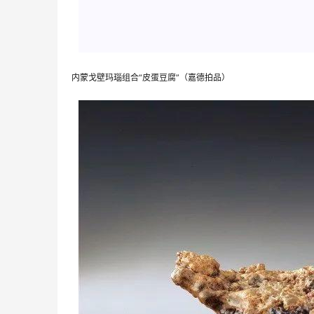
内蒙戈壁玛瑙组合“皮蛋豆腐”（嘉德拍品）