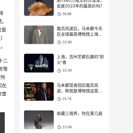
刚1380万成交的沙漠漆，
会是2023年的最高价吗？
侔
56.8K
攒。
裁员风波后，马未都今天
只是
在全球最高博物馆上海观
苑）
复直播
32.6K
臣。
上海，苏州艺都石展的“拱
十二
火”者
世等
32.5K
”所
马未都现身回应裁员风
熙在
波，称观复博物馆运营一
家章
切向好，真实情况如何？
25.7K
收藏三境界，你在第几层
23.6K