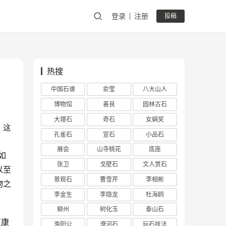
登录
注册
投稿
热搜
中国石谱
俞莹
八大山人
博物馆
善良
园林古石
大理石
奇石
女娲奖
，这
孔雀石
宣石
小品石
展会
山寺桃花
底座
如
张卫
戈壁石
文人赏石
以至
景观石
曹雪芹
李相彬
物之
李金生
李隐龙
杜海鸥
柳州
树化玉
泰山石
（康
渔阳公
潦河石
玩石技法