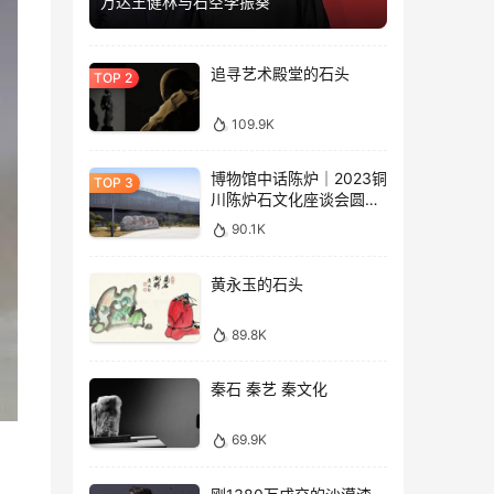
万达王健林与石空李振葵
追寻艺术殿堂的石头
109.9K
博物馆中话陈炉｜2023铜
川陈炉石文化座谈会圆满
落幕
90.1K
黄永玉的石头
89.8K
秦石 秦艺 秦文化
69.9K