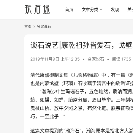
首页
文章分类
发现
关
首页
名家说石
谈石说艺|康乾祖孙皆爱石，戈
2019年11月9日 上午12:35
•
名家说石
•
阅读 1735
清代康熙御制文集《几暇格物编》中，有一篇《
也是内蒙戈壁（玛瑙）石收藏于清宫中的确凿证
“瀚海沙中生玛瑙石子，五色灿然，质清而润，
蛤、如蝶、如蝉，胎厣分显，眉目毕举。三年刻
曳杖山桥、放牛夕照之景，宛然化笔。朕亲征额
巧，一至此乎！”
这篇文章提到的“瀚海石”，瀚海原本是指北方大