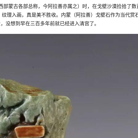
指西部蒙古各部总称，今阿拉善亦属之）时，在戈壁沙漠捡拾了数
，纹理入画，真是美不胜收。内蒙（阿拉善）戈壁石作为当代赏
众，没想到早在三百多年前就已经进入清宫了。