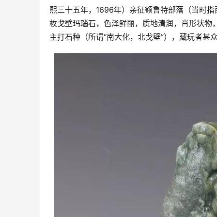
熙三十五年，1696年）亲征额鲁特部落（当时
枚戈壁玛瑙石，色泽鲜丽，质地清润，肖形状物
主打石种（所谓“南大化，北戈壁”），藏玩者甚