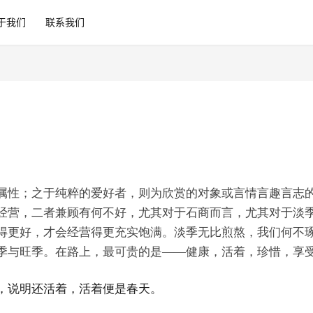
于我们
联系我们
属性；之于纯粹的爱好者，则为欣赏的对象或言情言趣言志
经营，二者兼顾有何不好，尤其对于石商而言，尤其对于淡
得更好，才会经营得更充实饱满。淡季无比煎熬，我们何不
季与旺季。在路上，最可贵的是——健康，活着，珍惜，享
，说明还活着，活着便是春天。