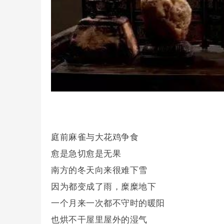
庭前麻雀与大花鸡争食
愈是急切愈是无果
南方的冬天向来很难下雪
因为都变成了雨，糜糜地下
一个月来一次都不守时的暖阳
也烘不干屋里屋外的湿气