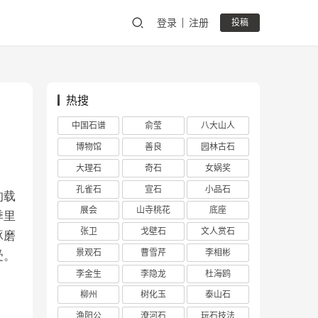
登录
注册
投稿
热搜
中国石谱
俞莹
八大山人
博物馆
善良
园林古石
大理石
奇石
女娲奖
孔雀石
宣石
小品石
的载
展会
山寺桃花
底座
季里
张卫
戈壁石
文人赏石
琢磨
景观石
曹雪芹
李相彬
受。
李金生
李隐龙
杜海鸥
柳州
树化玉
泰山石
渔阳公
潦河石
玩石技法