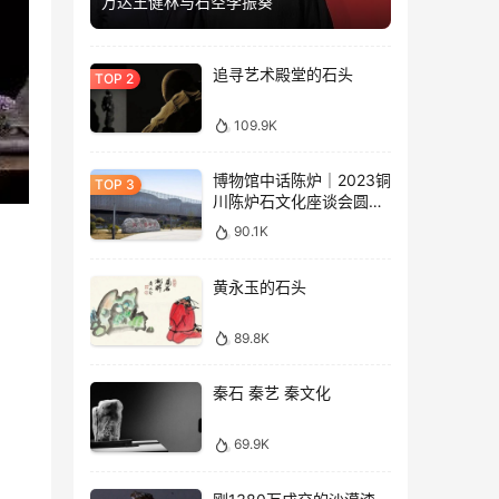
万达王健林与石空李振葵
追寻艺术殿堂的石头
109.9K
博物馆中话陈炉｜2023铜
川陈炉石文化座谈会圆满
落幕
90.1K
黄永玉的石头
89.8K
秦石 秦艺 秦文化
69.9K