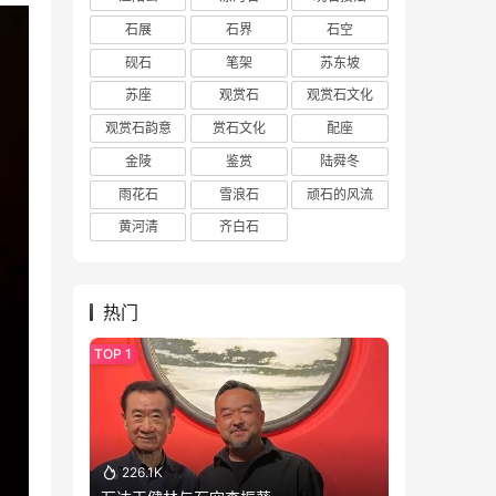
石展
石界
石空
砚石
笔架
苏东坡
苏座
观赏石
观赏石文化
观赏石韵意
赏石文化
配座
金陵
鉴赏
陆舜冬
雨花石
雪浪石
顽石的风流
黄河清
齐白石
热门
226.1K