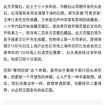
系
此方灵璧石，出土于三十多年前，为磬云山早期开发的头皮
我
石，石背留有未完全清理干净的石根。原为安徽“丹青世家”
们
王坤江老先生所收藏，王老是古庐州非常有影响的收藏家，
八十年代起开始收藏灵璧石，是改革开放早期灵璧石文化的
开拓者之一，现存有二百多方灵璧石藏品。此方灵璧石现为
其子画家王衍平先生收藏，也称得上是一方传承石，即将亮
相于11月16日在上海沪太
奇石
市场上海市
观赏石
协会会员之
家举办的“2018海上石语赏石雅集”。石头表皮经过多年抚
玩，包浆已经十分滋润。
回到“蓦然回首”这个命题，虽然似乎着眼于那只回头虎形
象，但更是一个开放性的命题，让人产生一种丰富联想。其
实，赏石也像治学一样，欲想参透其理，也要经历三重境
界，从必然王国走向自由王国。