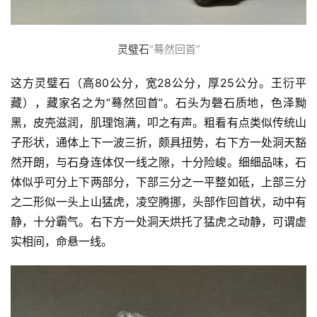
灵璧石
“蓦然回首”
这方灵璧石（高80公分，宽28公分，厚25公分。王衍平
藏），藏家名之为“蓦然回首”。石头为磬石质地，色泽黝
黑，皮壳滋润，肌理饱满，叩之有声。粗看有点类似传统山
子形状，通体上下一波三折，颇具扭势，右下方一处洞天豁
然开朗，与石身连体仅一线之隙，十分险峻。细细品味，石
体似乎可分上下两部分，下部三分之一平整如砥，上部三分
之二形似一头上山猛虎，凌空腾挪，头部作回首状，动中有
静，十分霸气。右下方一处洞天烘托了猛虎之动静，可谓虚
实相间，命悬一线。