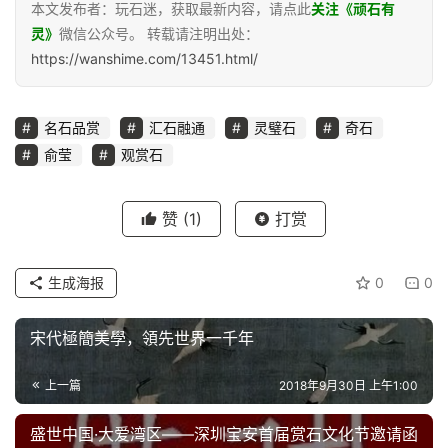
本文发布者：玩石迷，获取最新内容，请点此
关注《顽石有
灵》
微信公众号。 转载请注明出处：
https://wanshime.com/13451.html/
名石品赏
汇石融通
灵璧石
奇石
俞莹
观赏石
赞
(1)
打赏
生成海报
0
0
宋代極簡美學，領先世界一千年
上一篇
2018年9月30日 上午1:00
盛世中国·大爱湾区——深圳宝安首届赏石文化节邀请函