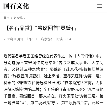
首页
名家说石
【名石品赏】“蓦然回首”灵璧石
2018年10月1日 上午1:00
名家说石
阅读 3554
近代著名学者王国维曾经在代表作之一的《人间词话》中，
分别选择三首宋词佳句总结出“古今之成大事业、大学问
者，必经过三种之境界”：晏殊的《蝶恋花·槛菊愁烟兰泣
露》“昨夜西风凋碧树，独上高楼，望尽天涯路”为第一境；
柳永的《蝶恋花·伫倚危楼风细细》“衣带渐宽终不悔，为伊
消得人憔悴”为第二境；辛弃疾的《青玉案·元夕》“众里寻他
千百度，蓦然回首，那人却在，灯火阑珊处”为第三境。第
一境界是“立”、第二境界是“守”、第三境界是“得”。此说一