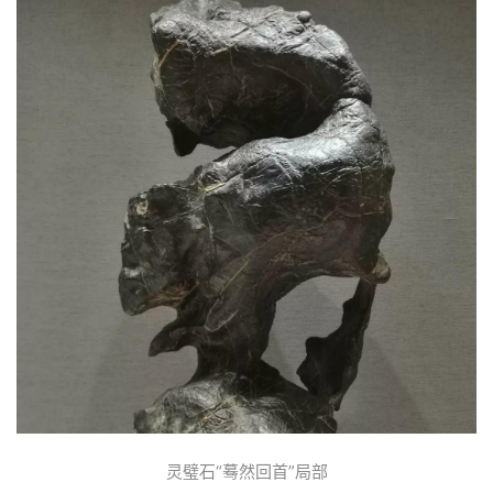
首
页
文
章
分
类
发
现
关
登录
注册
于
我
们
灵璧石“蓦然回首”局部
联