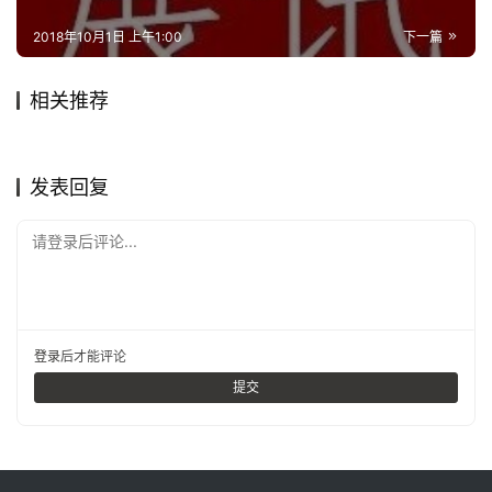
2018年10月1日 上午1:00
下一篇
相关推荐
俞莹：千年之石，不欠一刀！
【名石品赏】南极仙翁寿者相
2019年8月16日
1.6K
2018年3月5日
3.3K
秋山明净而如妆
【山寺桃花】2019，谁来打
2017年11月28日
2.6K
2018年12月16日
2.0K
名家说石
玩石技法
纵看景观，横看人文 ——龙壁
石人自叙
2018年11月13日
2.2K
开石头的黑匣子
2020年12月26日
1.0K
名家说石
名家说石
柳砚石初考
赏石百科
名家说石
发表回复
请登录后评论...
登录
后才能评论
提交