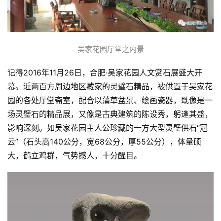
吴家花园厅堂之内景
记得2016年11月26日，合肥·吴家花园人文赏石展盛大开
幕。近两百方周边地区藏家的
灵璧石
精品，被供置于吴家花
园的各处厅堂斋室，配合以蒲草盆景、绘画瓷器，既像是一
场灵璧石的精品展，又像是古典建筑的陈设秀，躬逢其盛，
影响深刻。如吴家花园主人公珍藏的一方大型灵璧供石“冠
云”（石头高140公分，宽68公分，厚55公分），体量硕
大，鹤立鸡群，气势撼人，十分醒目。