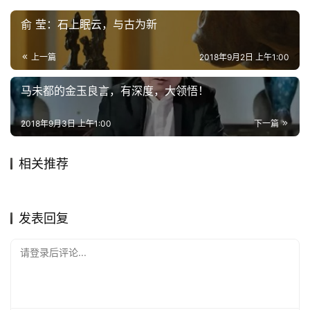
俞 莹：石上眠云，与古为新
上一篇
2018年9月2日 上午1:00
马未都的金玉良言，有深度，大领悟！
2018年9月3日 上午1:00
下一篇
相关推荐
如何进行图案石水墨画创作？
张卫：打通石文化传播最后一
2018年6月23日
3.7K
2020年4月9日
1.0K
赏石得知己，人生知足矣！
【回顾】沪太名石细细赏
2020年4月6日
1.1K
公里
2018年11月21日
2.8K
玩石技法
名家说石
西藏首届藏瓷赏石文化节精彩
赤壁天砚寿千秋
2018年7月5日
2.5K
2017年2月11日
2.1K
艺术文化
名家说石
花絮！
石界头条
赏石百科
发表回复
请登录后评论...