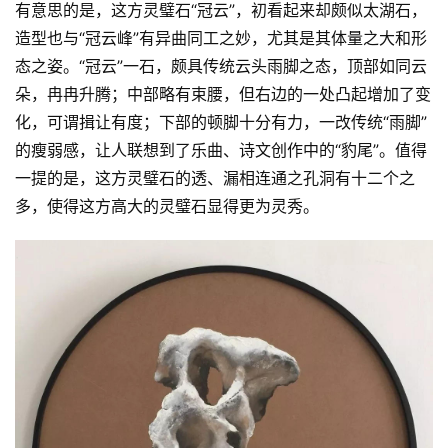
有意思的是，这方灵璧石“冠云”，初看起来却颇似太湖石，
系
我
造型也与“冠云峰”有异曲同工之妙，尤其是其体量之大和形
们
态之姿。“冠云”一石，颇具传统云头雨脚之态，顶部如同云
朵，冉冉升腾；中部略有束腰，但右边的一处凸起增加了变
化，可谓揖让有度；下部的顿脚十分有力，一改传统“雨脚”
的瘦弱感，让人联想到了乐曲、诗文创作中的“豹尾”。值得
一提的是，这方灵璧石的透、漏相连通之孔洞有十二个之
多，使得这方高大的灵璧石显得更为灵秀。