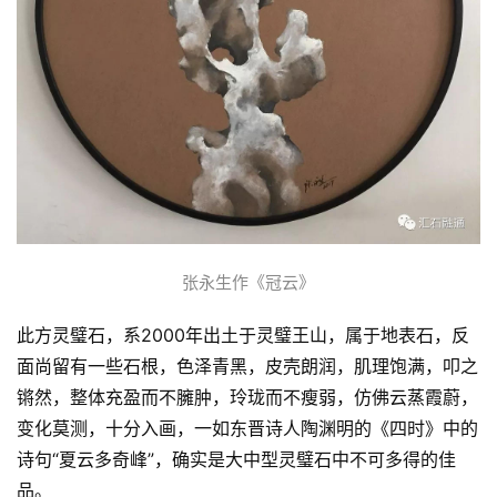
张永生作《冠云》
此方灵璧石，系2000年出土于灵璧王山，属于地表石，反
面尚留有一些石根，色泽青黑，皮壳朗润，肌理饱满，叩之
锵然，整体充盈而不臃肿，玲珑而不瘦弱，仿佛云蒸霞蔚，
变化莫测，十分入画，一如东晋诗人陶渊明的《四时》中的
诗句“夏云多奇峰”，确实是大中型灵璧石中不可多得的佳
品。