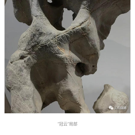
首
页
文
章
分
类
发
现
关
登录
注册
于
我
们
“冠云”局部
联