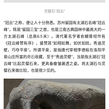
灵璧石“冠云”
“冠云”之称，便让人十分熟悉。苏州留园有太湖石名峰“冠云
峰”，既是“留园三宝”之首，也是江南古典园林中最高大的一
方太湖石峰（总高6.5米）。清代著名学者俞樾曾经作有
《冠云峰赞有序》，盛赞其“如翔如舞，如伏如跧。秀逾灵
壁，巧夺平泉”。所谓平泉，是指唐代宰相李德裕在洛阳平
泉山庄所富的
奇石
收藏，至于“秀逾灵壁”，当是指太湖石“冠
云峰”比起灵璧石来，更具备瘦皱漏透之姿。将太湖石与灵
璧石来做比较，也是很少见的。