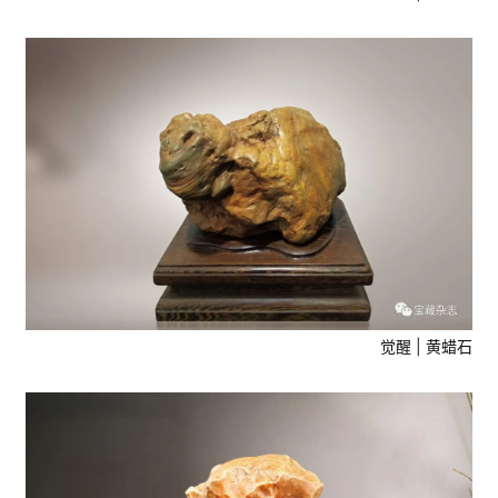
首
页
文
章
觉醒 | 黄蜡石
分
类
发
现