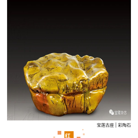
宝莲古座 | 彩陶石
红