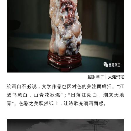
招财童子 | 大滩玛瑙
绘画自不必说，文学作品也因对色的关注而鲜活。“江
碧鸟愈白，山青花欲燃”；“日落江湖白，潮来天地
青”。色彩之美跃然纸上，让诗歌充满画面感。