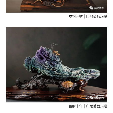
戌狗旺财 | 印尼葡萄玛瑙
百财丰年 | 印尼葡萄玛瑙