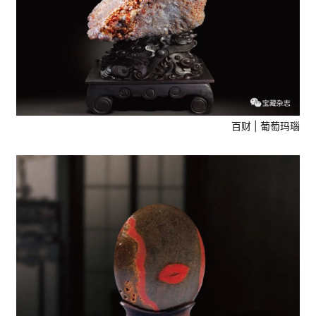
百财 | 葡萄玛瑙