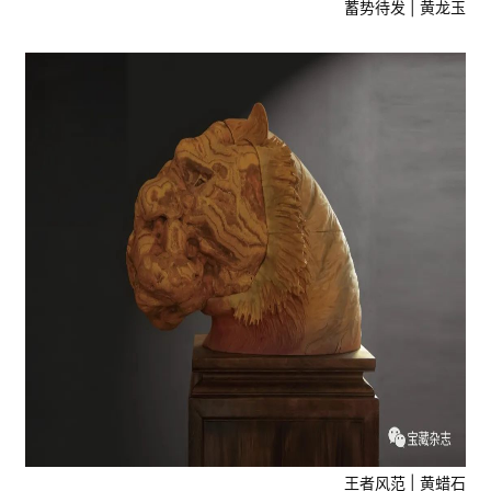
蓄势待发 | 黄龙玉
王者风范 | 黄蜡石