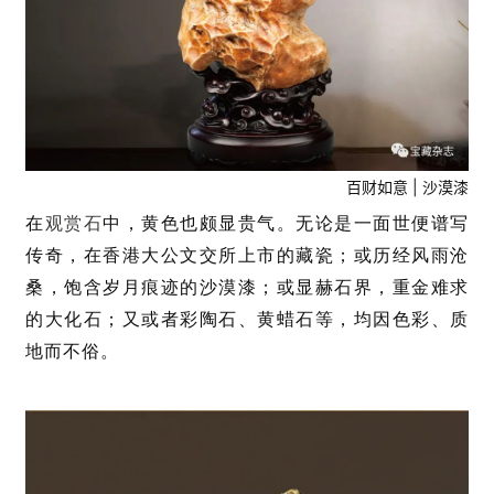
关
登录
注册
于
我
们
联
百财如意 | 沙漠漆
系
在
观赏石
中，黄色也颇显贵气。无论是一面世便谱写
我
传奇，在香港大公文交所上市的藏瓷；或历经风雨沧
们
桑，饱含岁月痕迹的沙漠漆；或显赫石界，重金难求
的大化石；又或者彩陶石、黄蜡石等，均因色彩、质
地而不俗。