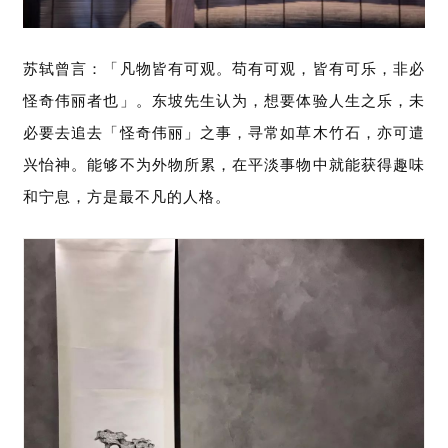
苏轼曾言：「凡物皆有可观。苟有可观，皆有可乐，非必
怪奇伟丽者也」。东坡先生认为，想要体验人生之乐，未
必要去追去「怪奇伟丽」之事，寻常如草木竹石，亦可遣
兴怡神。能够不为外物所累，在平淡事物中就能获得趣味
和宁息，方是最不凡的人格。
首
页
文
章
分
类