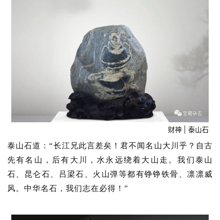
财神 | 泰山石
泰山石道：“长江兄此言差矣！君不闻名山大川乎？自古
先有名山，后有大川，水永远绕着大山走。我们泰山
石、昆仑石、吕梁石、火山弹等都有铮铮铁骨、凛凛威
风。中华名石，我们志在必得！”