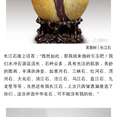
现
关
登录
注册
于
我
们
芙蓉树 | 长江石
联
长江石接上话茬：“既然如此，那我就来抛砖引玉吧！我
系
我
们水冲石源远流长，石种众多，具有光洁的肌肤，美妙
们
的图画，丰满的身姿。如黄河石、三峡石、红河石、渭
河石、大化石、清江石、涪江石、乌江石、盘江石、九
龙璧等等，当然还有我长江石，上次只因皱透漏瘦选了
你们，这次评选中华名石，可不能没有我的份。”