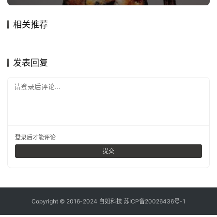
相关推荐
自然，赏石的美。
【谈古说今】大理石屏始于元
2020年5月9日
1.3K
2020年7月24日
1.5K
玩石是人类回归自然的又一块
【名石品赏】汉江石“丝路”
2019年1月24日
1.7K
2019年2月25日
3.1K
静聆石语
名家说石
追求审美，是一场流浪
石非石·中国生活艺术展4月8
精神乐园
2018年9月16日
2.0K
2019年4月9日
1.8K
玩石技法
名家说石
日在国家大剧院盛大开幕
静聆石语
艺术文化
发表回复
请登录后评论...
登录
后才能评论
提交
Copyright © 2016-2024 自如科技
苏ICP备20026436号-1