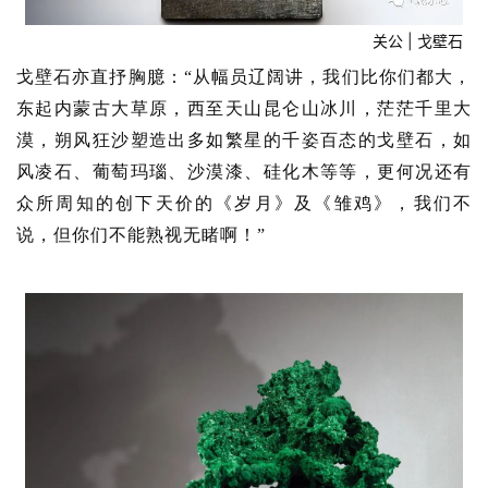
关公 | 戈壁石
戈壁石亦直抒胸臆：“从幅员辽阔讲，我们比你们都大，
东起内蒙古大草原，西至天山昆仑山冰川，茫茫千里大
漠，朔风狂沙塑造出多如繁星的千姿百态的戈壁石，如
风凌石、葡萄玛瑙、沙漠漆、硅化木等等，更何况还有
众所周知的创下天价的《岁月》及《雏鸡》，我们不
说，但你们不能熟视无睹啊！”