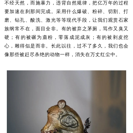
不经天然，而施暴力，违背自然规律，把亿万年的过程
要加速在刹那间完成。采用什么爆破、粉碎、切割、打
磨、钻孔、酸洗、激光等等现代手段，让我们观赏石家
族纲常不在，面目全非。有的被弃之茅厕，骂作又臭又
硬；有的被碾为齑粉，零落成泥成灰；有的被剥皮挖
心，雕得似是而非。长此以往，过不了多久，我们也会
像那些被赶尽杀绝的动物一样，消失在万丈红尘中。