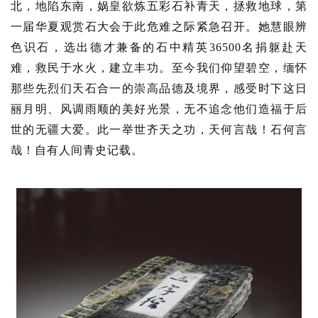
北，地陷东南，娲皇欲炼五彩石补青天，拯救地球，第
一届华夏观赏石大会于此危难之际紧急召开。
她慧眼辨
色识石，选出德才兼备的石中精英36500名捐躯赴天
难，救民于水火，建立丰功。
至今我们仰望碧空，缅怀
那些先烈们天石合一的崇高品德及境界，感受时下这日
丽月明、风调雨顺的美好光景，无不追念他们造福于后
世的无疆大爱。
此一举世齐天之功，天何言哉！
石何言
哉！
自有人间青史记载。