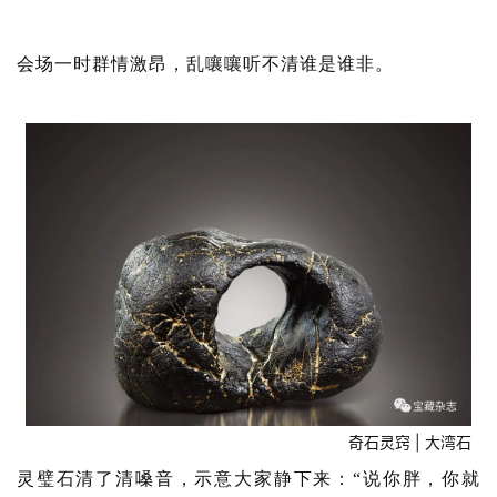
会场一时群情激昂，乱嚷嚷听不清谁是谁非。
奇石灵窍 | 大湾石
灵璧石清了清嗓音，示意大家静下来：“说你胖，你就