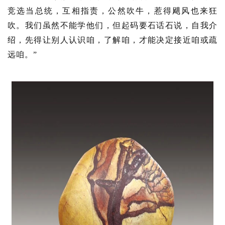
竞选当总统，互相指责，公然吹牛，惹得飓风也来狂
吹。我们虽然不能学他们，但起码要石话石说，自我介
绍，先得让别人认识咱，了解咱，才能决定接近咱或疏
远咱。”
首
页
文
章
分
类
发