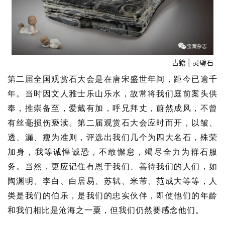
古籍 | 灵璧石
第二届全国观赏石大会是在唐宋盛世年间，距今已逾千
年。当时因文人雅士乐山乐水，故常将我们庭前案头供
奉，推崇备至，爱戴有加，呼兄拜丈，蔚然成风，不曾
有丝毫损伤亵渎。第二届观赏石大会应时而开，以皱、
透、漏、瘦为准则，评选出我们几个为四大名石，殊荣
加身，我等诚惶诚恐，不敢懈怠，竭尽全力为群石服
务。当然，更应记住有恩于我们、善待我们的人们，如
陶渊明、李白、白居易、苏轼、米芾、范成大等等，人
类是我们的伯乐，是我们的忠实伙伴，即使他们的年龄
和我们相比是沧海之一粟，但我们仍然要感念他们。