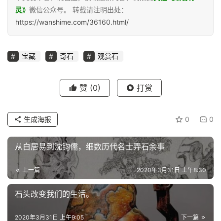
灵》
微信公众号。 转载请注明出处：
https://wanshime.com/36160.html/
宝藏
奇石
观赏石
赞
(0)
打赏
生成海报
0
0
从白居易到沈钧儒，细数历代名士弄石余事
上一篇
2020年3月31日 上午8:30
石头改变我们的生活。
2020年3月31日 上午9:05
下一篇