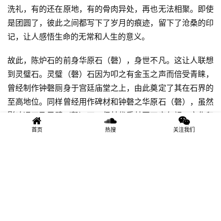
洗礼，有的还在原地，有的骨肉异处，再也无法相聚。即使
是团圆了，彼此之间都写下了岁月的痕迹，留下了沧桑的印
记，让人感悟生命的无常和人生的意义。
故此，陈炉石的前身华原石（磬），身世不凡。这让人联想
到灵璧石。灵璧（磬）石因为叩之有金玉之声而倍受青睐，
曾经制作钟磬厕身于宫廷庙堂之上，由此奠定了其在石界的
至高地位。同样曾经用作碑材和钟磬之华原石（磬），虽然
影响远不及灵璧（磬）石，但其优秀基因不容忽视，文化积
淀历久弥新。
首页
热搜
关注我们