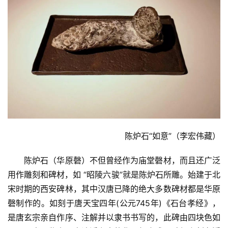
陈炉石
“如意”（李宏伟藏）
陈炉石（华原磬）不但曾经作为庙堂磬材，而且还广泛
用作雕刻和碑材，如 “昭陵六骏”就是陈炉石所雕。始建于北
宋时期的西安碑林，其中汉唐已降的绝大多数碑材都是华原
磬制作的。如刻于唐天宝四年(公元745年)《石台孝经》，
是唐玄宗亲自作序、注解并以隶书书写的，此碑由四块色如