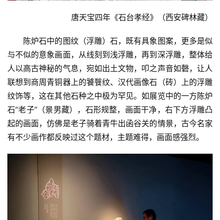
唐天宝四年《石台孝经》（西安碑林藏）
陈炉石中的图纹（浮雕）石，既有具象图案，更多是似
与不似的意象画面，从线刻到浅浮雕，再到深浮雕，整体给
人以高古神秘的气息，宛如出土文物，叩之声音如磬，让人
联想到商周青铜器上的饕餮纹、汉代画像石（砖）上的浮雕
纹饰等，这在其他石种之中极为罕见。如展览中的一方陈炉
石“老子”（景男藏），石形规整，画面干净，右下方浮雕凸
起的画面，仿佛是老子骑着青牛出函谷关的情景，古今名家
有不少画作都反映过这个题材，主题难得，画面感强烈。