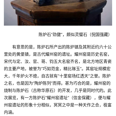
陈炉石“劲健”，颇似灵璧石（倪国强藏）
有意思的是，陈炉石所产出的陈炉镇及其附近约六十公
里处的黄堡镇，是古代耀州窑的遗址。
耀州窑是历史名窑，
宋代与定、汝、官、哥、钧五大名窑齐名，是北方地区青瓷
的主要产地，被誉为“巧如范金，精比琢玉”。
其窑址规模宏
大，千年炉火不熄，自古就有“十里窑场红透天”之誉。
陈炉
之名，也是因为“陶炉陈列”而得。
甚为巧合的是，耀州窑的
烧制与陈炉石（古称华原石）的开发，几乎是同时代的。
此
次展览，有一方陈炉石“耀州窑遗址”（信金保藏），便与耀
州窑遗址的形象十分相似，冥冥之中是一种天作之合，极富
内涵。