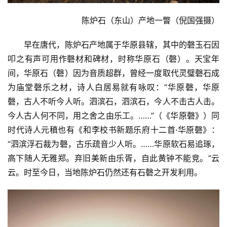
分
陈炉石（东山）产地一瞥（倪国强摄）
类
早在唐代，陈炉石产地属于华原县辖，其中的磬玉石因
发
叩之有声可用作磬材和碑材，时称华原石（磬）。天宝年
现
间，华原石（磬）因为音质超群，曾经一度取代灵璧磬石成
为庙堂磬乐之材，诗人白居易就有咏叹：“华原磬，华原
关
登录
注册
磬，古人不听今人听。泗滨石，泗滨石，今人不击古人击。
于
今人古人何不同，用之舍之由乐工。……”（《华原磬》）同
我
们
时代诗人元稹也有《和李校书新题乐府十二首·华原磬》：
“泗滨浮石裁为磬，古乐疏音少人听。……华原软石易追琢，
联
高下随人无雅郑。弃旧美新由乐胥，自此黄钟不能竞。”云
系
云。时至今日，当地陈炉石仍然还有石磬之开发利用。
我
们