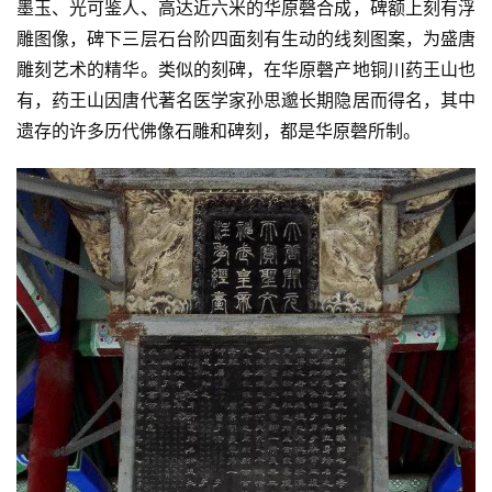
墨玉、光可鉴人、高达近六米的华原磬合成，碑额上刻有浮
雕图像，碑下三层石台阶四面刻有生动的线刻图案，为盛唐
雕刻艺术的精华。类似的刻碑，在华原磬产地铜川药王山也
有，药王山因唐代著名医学家孙思邈长期隐居而得名，其中
遗存的许多历代佛像石雕和碑刻，都是华原磬所制。