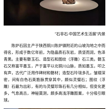
“石非石·中国艺术生活展”内景
陈炉石因主产于陕西铜川陈炉镇附近的山坡沟地之中而
得名，形成于数亿年前，为隐晶质石灰岩，质坚而润，色泽
青黑。主要有磬玉石、造型石和图纹（浮雕）石三类。磬玉
石又称富平墨玉，产于富平以北铜川山脉，质如墨玉，叩之
有声，古代广泛用作碑材和磬材；造型石玲珑多孔，皱褶深
密，间有白色石英筋脉贯穿其中，颇似灵璧石；图纹（浮
雕）石最为出彩，有的与灵璧珍珠石有几分相似，但变化更
多，气息高古，神秘莫测，颇多高浅浮雕图案，十分吸引眼
球。