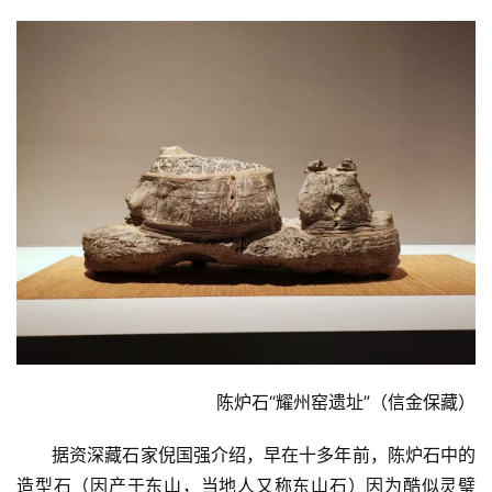
陈炉石“耀州窑遗址”（信金保藏）
据资深藏石家倪国强介绍，早在十多年前，陈炉石中的
造型石（因产于东山，当地人又称东山石）因为酷似灵璧