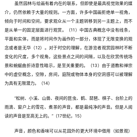
虽然园林与绘画有着内在的联系，但即使是最具视觉效果的媒
介，仍然依赖于大量的规则。一方面，许多中国画拒绝单一视角，
倾向于时间和空间，要求观众从一个主题转移到另一主题上，而不
是从单一的固定层面进行观赏。（11）中国古典概念中没有线条，
平面和实体，而是将时间作为画作的一部分，体现了无限变换的观
念或者是无华（12）。对于时空的理解，在游览者观赏园林时不断
变化的尺度，多个视角，这些景点之间的间隔，以及在欣赏传统场
景和蜿蜒曲折诗意性暗示，是至关重要的。（13）由于道教和禅宗
中的虚空概念，空隙，房间，庭院或物体本身的空洞感可以被理解
为具有无限潜力。（14）
“松树、小溪、山兽、夜间的昆虫、鹤、琵琶、棋子、台阶上的
雨滴、窗户上的雪花、煮茶的声音，都是最纯净的声音。但是人阅
读的声音是至高无上的。“（17世纪，15）
声音，颜色和香味可以从花园外的更大环境中借用（如景观）