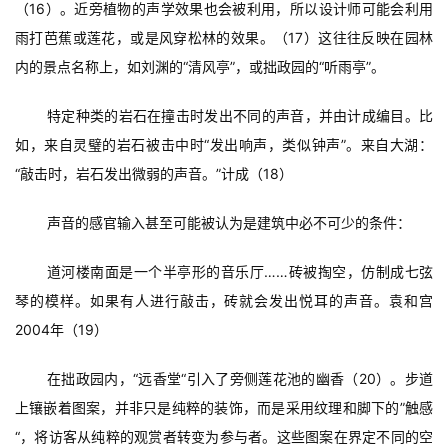
（16）。近旁植物的声学效果也会被利用，所以设计师可能会利用
雨打芭蕉或莲花，或是风穿松林的效果。（17）这往往反映在园林
内的景点名称上，如刘渊的“清风亭”，或拙政园的“听雨亭”。
特定种类的岩石在撞击时发出不同的声音，并由计成编目。比
如，来自灵璧的岩石被击中时“发出响声，类似钟声”。来自大湖：
“敲击时，岩石发出微弱的声音。”计成（18）
声音的感官输入甚至可能被认为是建筑中必不可少的条件：
道河楼南面是一个半亭形的音乐厅……砖被掏空，仿制成七弦
琴的模样。如果有人进行敲击，砖就会发出悦耳的声音。袁和宫
2004年（19）
在拙政园内，“远香堂“引入了旁侧莲花池的幽香（20）。步道
上镶嵌着图案，并非只是纯粹的装饰，而是采用纹理和脚下的”触感
“，将访客从纯粹的观赏者转变为参与者。这些图案在界定不同的空