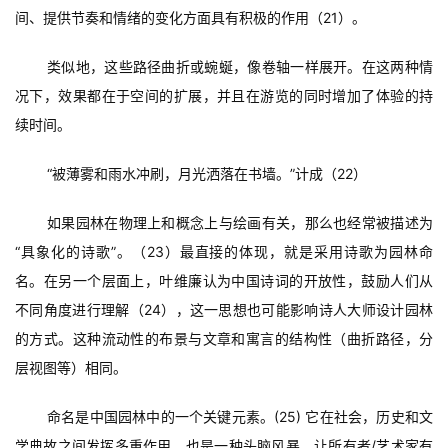
间、提供节奏和情绪的变化方面具有积极的作用（21）。
类似地，这些路径曲折或蜿蜒，像卷轴一样展开。在这两种情
况下，效果都在于空间的扩展，并且在游览的同时增加了体验的持
续时间。
“被薄雾和雨水冲刷，月光洒落在书墙。”计成（22）
如果园林在物理上和概念上与绘画有关，那么也经常被描述为
“具象化的诗歌”。（23）最直接的体现，就是采用诗歌为园林命
名。在另一个层面上，叶维廉认为中国诗词的开放性，鼓励人们从
不同角度进行理解（24），这一思想也可能影响诗人大师设计园林
的方式。这种流动性的布景与文章和寓言的结构性（曲折路径，分
层视图等）相同。
命名是中国园林中的一个关键元素。(25) 它在社会，历史和文
学典故之间发挥多重作用，也是一种头脑风暴，让所有者/艺术家有