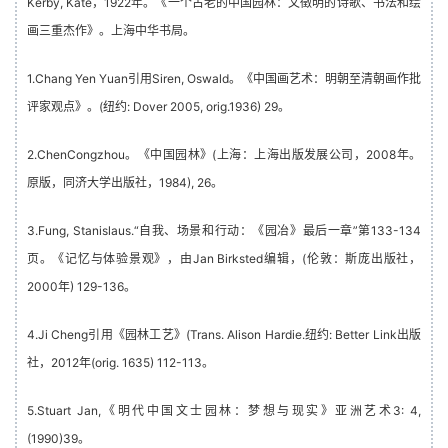
Kerby, Kate，1922年。《一个古老的中国园林：文徵明的诗歌、书法和绘
画三重杰作》。上海中华书局。
关
登录
注册
于
1.Chang Yen Yuan引用Siren, Oswald。《中国画艺术：明朝至清朝画作批
我
评家观点》。(纽约: Dover 2005, orig.1936) 29。
们
2.ChenCongzhou。《中国园林》(上海：上海出版发展公司，2008年。
联
原版，同济大学出版社，1984), 26。
系
我
3.Fung, Stanislaus.“自我、场景和行动：《园冶》最后一章”第133-134
们
页。《记忆与体验景观》，由Jan Birksted编辑，(伦敦：斯庞出版社，
2000年) 129-136。
4.Ji Cheng引用《园林工艺》(Trans. Alison Hardie.纽约: Better Link出版
社，2012年(orig. 1635) 112-113。
5.Stuart Jan,《明代中国文士园林：梦想与现实》亚洲艺术3: 4,
(1990)39。