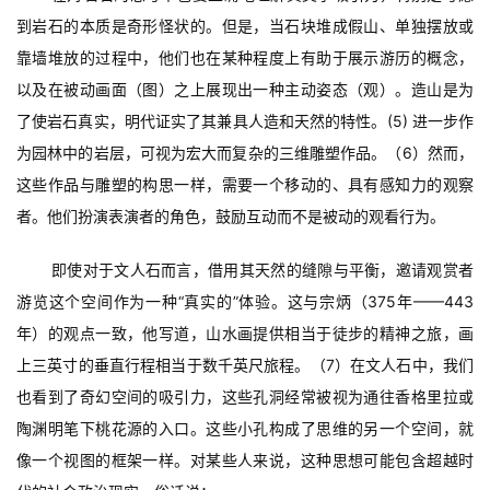
到岩石的本质是奇形怪状的。但是，当石块堆成假山、单独摆放或
靠墙堆放的过程中，他们也在某种程度上有助于展示游历的概念，
以及在被动画面（图）之上展现出一种主动姿态（观）。造山是为
了使岩石真实，明代证实了其兼具人造和天然的特性。(5) 进一步作
为园林中的岩层，可视为宏大而复杂的三维雕塑作品。（6）然而，
这些作品与雕塑的构思一样，需要一个移动的、具有感知力的观察
者。他们扮演表演者的角色，鼓励互动而不是被动的观看行为。
即使对于文人石而言，借用其天然的缝隙与平衡，邀请观赏者
游览这个空间作为一种“真实的”体验。这与宗炳（375年——443
年）的观点一致，他写道，山水画提供相当于徒步的精神之旅，画
上三英寸的垂直行程相当于数千英尺旅程。（7）在文人石中，我们
也看到了奇幻空间的吸引力，这些孔洞经常被视为通往香格里拉或
陶渊明笔下桃花源的入口。这些小孔构成了思维的另一个空间，就
像一个视图的框架一样。对某些人来说，这种思想可能包含超越时