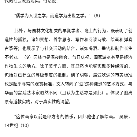
代的社会政治现实。俗话说：
“儒学为入世之学，而道学为出世之学。” （8）
此外，与园林文化相关的早期学者、隐士的行为，既表明了创
造性的孤独，诸如冥想、哲学思考、写作和阅读诗歌、绘画和弹奏
古筝等；也展示了与社交活动的结合，诸如喝酒、垂钓和制作长生
不老丸。（9）园林也是深夜幽会、节日庆祝、阖家游览甚至是经济
作物生长的地方。除了美学方面，其显然也能够实现多种经济的，
包括对已建立的等级制度的抵制。到了明朝，最受欢迎的审美标准
也是超乎寻常的观赏标准，文人转向了“浊“这种谦逊的艺术方式，与
华丽的宫廷艺术家迥然不同（且认为生活亦是如此）。体现了逃离
原有道教实践，对于真实性的渴望。
“这位画家以前是邱方考的伯乐，因此他也了解绘画。”吴辰，
14世纪（10）