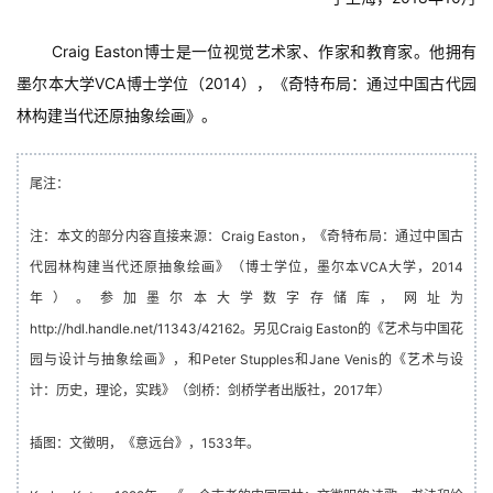
Craig Easton博士是一位视觉艺术家、作家和教育家。他拥有
墨尔本大学VCA博士学位（2014），《奇特布局：通过中国古代园
林构建当代还原抽象绘画》。
尾注：
首
注：本文的部分内容直接来源：Craig Easton，《奇特布局：通过中国古
页
代园林构建当代还原抽象绘画》（博士学位，墨尔本VCA大学，2014
年）。参加墨尔本大学数字存储库，网址为
文
http://hdl.handle.net/11343/42162。另见Craig Easton的《艺术与中国花
章
园与设计与抽象绘画》，和Peter Stupples和Jane Venis的《艺术与设
分
类
计：历史，理论，实践》（剑桥：剑桥学者出版社，2017年）
插图：文徵明，《意远台》，1533年。
发
现