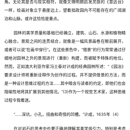
角。无论其是否与现实相符，就像文徵明颇启发灵感的《意远台》
一样，绘画对象立于悬崖边上，望着拙政园内不可能存在的广阔湖
泊和山脉。或许这恰恰是重点。
园林的美学质量和基础已经确立，建筑、山石、水源和植物精
心融合，景观之间的连贯结合，就像是一幅风景画卷在眼前展开，
或者可以说“在画中穿行“。在这些景色中，“借景”的行为常常通过仔
细地对园林之外的景观进行（重新）构建，而被赋予特殊的地位。
然而，正如澳大利亚作家冯士泰对计成的经典园林所述：“《园冶》
要求设计师将重新诠释作为创作的过程。并不提供借景的方法，而
是一种设计思维过程的方法……其中暗含与读者的约定，即他们也会
隐喻性地将其扩展到其他情况。”(3)作为一个视觉艺术家，这种思维
过程令我着迷。
“……深坑，小孔，扭曲和奇怪的凹槽。”计成，1635年（4）
在对岩石的思考中也要正确地理解其美学吸引力，特别是考虑