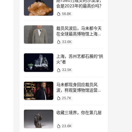
刚1380万成交的沙漠漆，
会是2023年的最高价吗？
56.8K
裁员风波后，马未都今天
在全球最高博物馆上海观
复直播
32.6K
上海，苏州艺都石展的“拱
火”者
32.5K
马未都现身回应裁员风
波，称观复博物馆运营一
切向好，真实情况如何？
25.7K
收藏三境界，你在第几层
23.6K