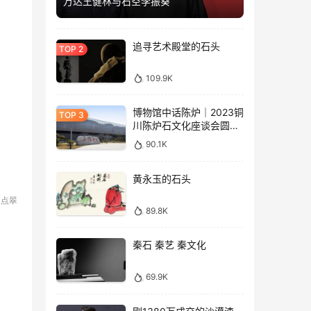
万达王健林与石空李振葵
追寻艺术殿堂的石头
109.9K
博物馆中话陈炉｜2023铜
川陈炉石文化座谈会圆满
落幕
90.1K
黄永玉的石头
点翠
▲
89.8K
秦石 秦艺 秦文化
69.9K