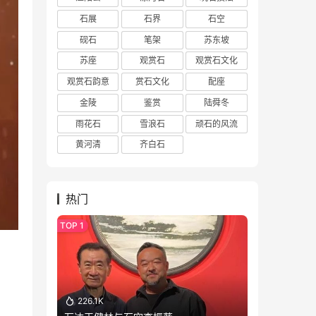
石展
石界
石空
砚石
笔架
苏东坡
苏座
观赏石
观赏石文化
观赏石韵意
赏石文化
配座
金陵
鉴赏
陆舜冬
雨花石
雪浪石
顽石的风流
黄河清
齐白石
热门
226.1K