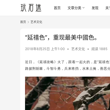
首页
文章分类
发现
关
首页
艺术文化
“延禧色”，重现最美中國色。
2018年8月25日 上午1:00
•
艺术文化
•
阅读 1885
近日，《延禧攻略》火了，跟着一起火的，是”延禧色
路披荆斩棘，斗智斗勇，兵来将挡，水来土掩，善恶