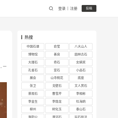
登录
注册
投稿
热搜
中国石谱
俞莹
八大山人
博物馆
善良
园林古石
大理石
奇石
女娲奖
，一
孔雀石
宣石
小品石
展会
山寺桃花
底座
张卫
戈壁石
文人赏石
景观石
曹雪芹
李相彬
李金生
李隐龙
杜海鸥
柳州
树化玉
泰山石
渔阳公
潦河石
玩石技法