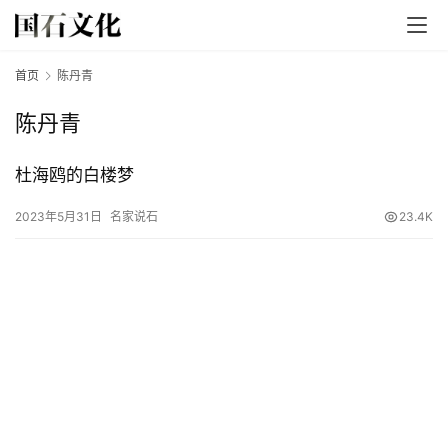
首页
陈丹青
陈丹青
杜海鸥的白楼梦
首
2023年5月31日
名家说石
23.4K
页
文
章
分
类
发
现