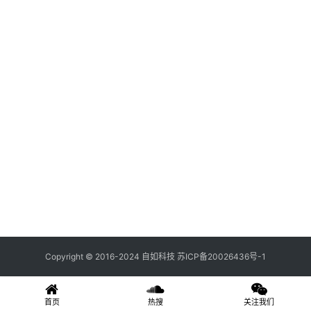
关
登录
注册
于
我
们
联
系
我
们
Copyright © 2016-2024 自如科技
苏ICP备20026436号-1
首页
热搜
关注我们