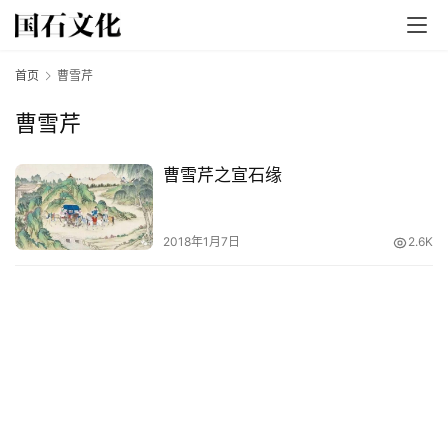
首页
曹雪芹
曹雪芹
曹雪芹之宣石缘
首
页
2018年1月7日
2.6K
文
章
分
类
发
现