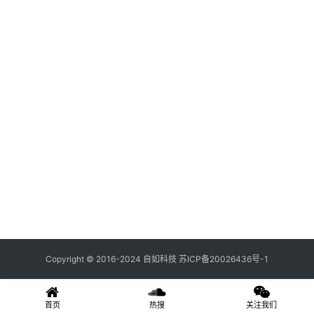
关
登录
注册
于
我
们
联
系
我
们
Copyright © 2016-2024 自如科技
苏ICP备20026436号-1
首页
热搜
关注我们