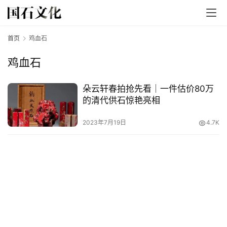
首页
鸡血石
鸡血石
​朵云轩春拍抢先看｜一件估价80万
的清代供石惊艳亮相
首
页
2023年7月19日
4.7K
文
章
分
类
发
现