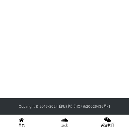
关
登录
注册
于
我
们
联
系
我
们
Copyright © 2016-2024 自如科技
苏ICP备20026436号-1
首页
热搜
关注我们