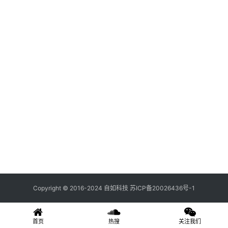
关
登录
注册
于
我
们
联
系
我
们
Copyright © 2016-2024 自如科技
苏ICP备20026436号-1
首页
热搜
关注我们