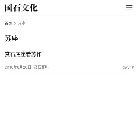
首页
苏座
苏座
赏石底座看苏作
首
2016年8月20日
赏石百科
5.1K
页
文
章
分
类
发
现