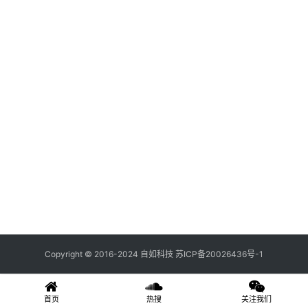
关
登录
注册
于
我
们
联
系
我
们
Copyright © 2016-2024 自如科技
苏ICP备20026436号-1
首页
热搜
关注我们