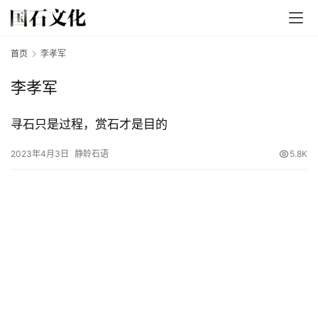
首页
李孝军
李孝军
寻石只是过程，赏石才是目的
首
2023年4月3日
静聆石语
5.8K
页
文
章
分
类
发
现