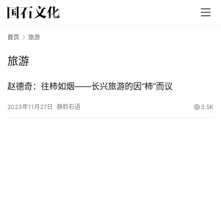
首页
旅游
旅游
赵德奇：往柿如烟——长兴旅游的因“柿”而议
首
2023年11月27日
静聆石语
3.5K
页
文
章
分
类
发
现