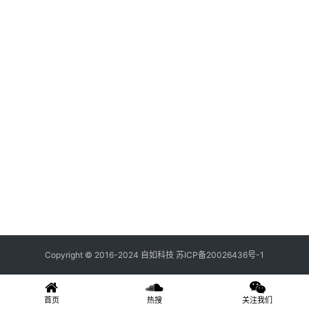
关
登录
注册
于
我
们
联
系
我
们
Copyright © 2016-2024 自如科技
苏ICP备20026436号-1
首页
热搜
关注我们