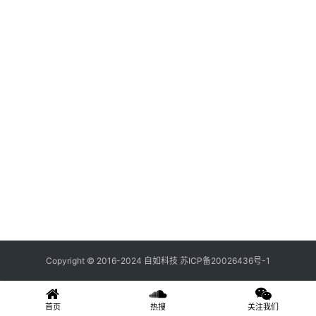
关
登录
注册
于
我
们
联
系
我
们
Copyright © 2016-2024 自如科技
苏ICP备20026436号-1
首页
热搜
关注我们