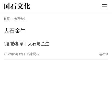
首页
大石金生
大石金生
“遗”脉相承丨大石与金生
首
2022年5月12日
名家说石
231
页
文
章
分
类
发
现