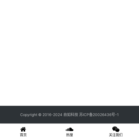
关
登录
注册
于
我
们
联
系
我
们
Copyright © 2016-2024 自如科技
苏ICP备20026436号-1
首页
热搜
关注我们