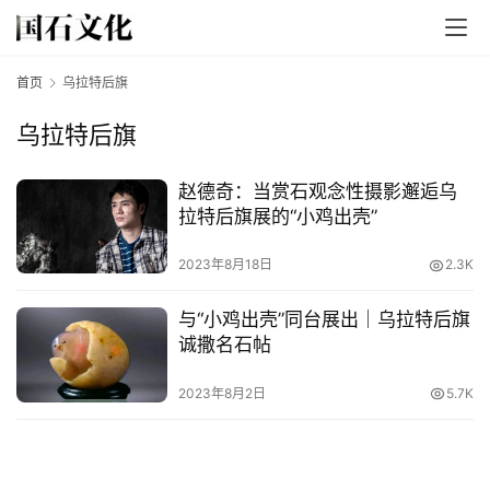
首页
乌拉特后旗
乌拉特后旗
赵德奇：当赏石观念性摄影邂逅乌
拉特后旗展的“小鸡出壳”
首
页
2023年8月18日
2.3K
文
与“小鸡出壳”同台展出｜乌拉特后旗
章
诚撒名石帖
分
类
2023年8月2日
5.7K
发
现